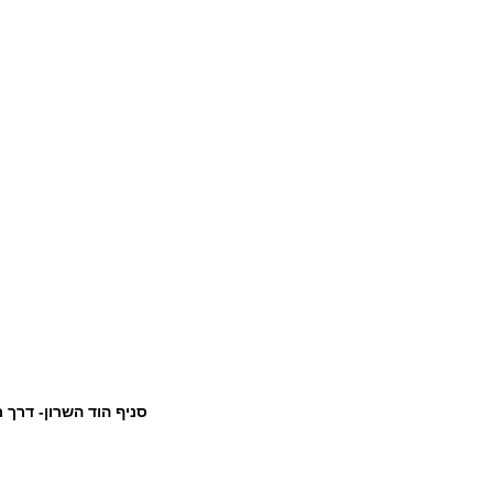
/ סניף הוד השרון- דרך רמתיים 110 , סניף רע