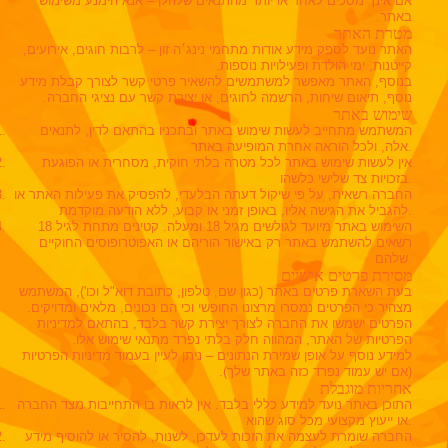
אם אינך מסכים לאחד או יותר מהתנאים שלהלן – אנא הימנע משימוש
באתר.
מטרת האתר
האתר נועד לספק מידע אודות מתחמי נינג׳ה זון – לרבות חוגים, אירועים,
קייטנות, ימי הולדת ופעילויות נוספות.
בנוסף, האתר מאפשר למשתמשים להשאיר פרטי קשר לצורך קבלת מידע
נוסף, תיאום שיחות, הרשמה לחוגים, או יצירת קשר עם נציגי החברה.
שימוש באתר
המשתמש מתחייב לעשות שימוש באתר ובתכניו בהתאם לדין, לתנאים
אלה, ולכל הוראה אחרת המופיעה באתר.
אין לעשות שימוש באתר לכל מטרה בלתי חוקית, מסחרית או הפוגעת
בזכויות צד שלישי כלשהו.
החברה רשאית, על פי שיקול דעתה הבלעדי, להפסיק את פעילות האתר או
להגביל את הגישה אליו, באופן זמני או קבוע, ללא הודעה מוקדמת.
השימוש באתר מיועד לגולשים מגיל 18 ומעלה. קטינים מתחת לגיל 18
רשאים להשתמש באתר רק באישור הוריהם או האפוטרופוסים החוקיים
שלהם.
מסירת פרטים אישיים
בעת השארת פרטים באתר (כגון שם, טלפון, כתובת דוא"ל וכו'), המשתמש
מצהיר כי הפרטים נמסרו מרצונו החופשי וכי הם נכונים, מלאים ומדויקים.
הפרטים ישמשו את החברה לצורך יצירת קשר בלבד, בהתאם למדיניות
הפרטיות של האתר, המהווה חלק בלתי נפרד מתנאי שימוש אלו.
למידע נוסף על אופן שמירת הנתונים – ניתן לעיין בעמוד מדיניות הפרטיות
(אם יש עמוד נפרד כזה באתר שלך).
אחריות מוגבלת
התוכן באתר נועד למידע כללי בלבד. אין לראות בו התחייבות מצד החברה
או ייעוץ מקצועי מכל סוג שהוא.
החברה שומרת לעצמה את הזכות לעדכן, לשנות, להסיר או להוסיף מידע