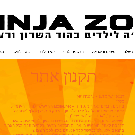
ת שלנו
טיפים והשראה
הרשמה לחוג
ימי הולדת
כושר לנוער
מער
תקנון אתר
תנאי שימוש – נינג׳ה זון
כללי
ברוכים הבאים לאתר נינג׳ה זון –
www.ninjazone.net
(להלן: "האתר").
האתר מופעל ומנוהל על ידי נינג׳ה זון – עוסק מורשה (להלן: "החברה",
"נינג׳ה זון", "אנחנו" או "המפעיל").
השימוש באתר, בתכניו ובשירותים המוצעים בו כפוף לתנאי שימוש אלה.
הכניסה לאתר והשימוש בו מהווים הסכמה מלאה ובלתי מותנית לכל האמור
בתנאים אלו, ולכן נבקשך לקרוא אותם בעיון לפני השימוש.