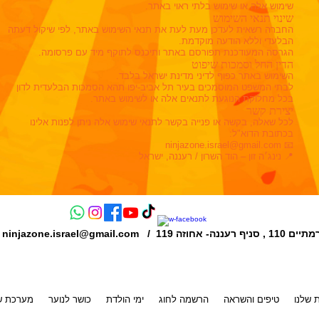
שימוש אלה או שימוש בלתי ראוי באתר.
שינוי תנאי השימוש
החברה רשאית לעדכן מעת לעת את תנאי השימוש באתר, לפי שיקול דעתה
הבלעדי וללא הודעה מוקדמת.
הגרסה המעודכנת תפורסם באתר ותיכנס לתוקף מיד עם פרסומה.
הדין החל וסמכות שיפוט
השימוש באתר כפוף לדיני מדינת ישראל בלבד.
לבתי המשפט המוסמכים בעיר תל אביב-יפו תהא הסמכות הבלעדית לדון
בכל מחלוקת הנוגעת לתנאים אלה או לשימוש באתר.
יצירת קשר
לכל שאלה, בקשה או פנייה בקשר לתנאי שימוש אלה ניתן לפנות אלינו
בכתובת הדוא"ל:
📧 ninjazone.israel@gmail.com
📍 נינג׳ה זון – הוד השרון / רעננה, ישראל
ננה- אחוזה 119
ninjazone.israel@gmail.com
התק
ת שלנו
טיפים והשראה
הרשמה לחוג
ימי הולדת
כושר לנוער
מערכת שעות