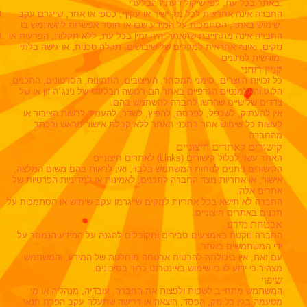
באתר בכל עת, לפי שיקול דעתה הבלעדי.
החברה אינה אחראית לכל נזק ישיר או עקיף, כספי או אחר, שייגרם עקב
שימוש באתר, הסתמכות על המידע שבו או חוסר אפשרות להשתמש בו.
החברה אינה מתחייבת שהאתר יהיה זמין בכל עת, ללא תקלות, הפרעות או
נזקים, ואינה אחראית למקרים של שיבושים, תקלה טכנית, או גישה בלתי
מורשית לנתונים.
קניין רוחני
כל זכויות היוצרים, סימני המסחר, העיצובים, התמונות, הסרטונים, התכנים,
הלוגו והאלמנטים הגרפיים באתר הם רכושה הבלעדי של נינג׳ה זון או של
צדדים שלישיים שהרשו לחברה להשתמש בהם.
אין להעתיק, לשכפל, לפרסם, להפיץ, לשדר, להעמיד לרשות הציבור או
לעשות כל שימוש אחר בתכני האתר ללא קבלת אישור מראש ובכתב
מהחברה.
קישורים לאתרים חיצוניים
האתר עשוי לכלול קישורים (Links) לאתרים חיצוניים.
הקישורים ניתנים לנוחות המשתמש בלבד, ואין לראות בהם משום המלצה,
אישור, או אחריות מצד החברה לתכנים, לאמינות או למדיניות הפרטיות של
אתרים אלה.
החברה לא תישא בכל אחריות לנזקים שייגרמו עקב שימוש או הסתמכות על
תכנים באתרים חיצוניים.
אבטחת מידע
החברה נוקטת באמצעים סבירים ומקובלים להגנה על המידע הנמסר על
ידי המשתמשים באתר.
עם זאת, אין ביכולתה להבטיח אבטחה מוחלטת של המידע, והמשתמש
מצהיר כי ידוע לו כי שימוש באינטרנט כרוך בסיכונים.
שיפוי
המשתמש מתחייב לשפות ולפצות את החברה, עובדיה, מנהליה או מי
מטעמה בגין כל נזק, הפסד, הוצאה או דרישה שתעלה עקב הפרת תנאי